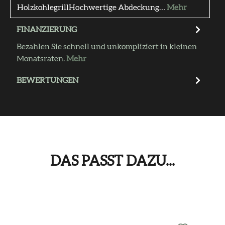
HolzkohlegrillHochwertige Abdeckung…
Mehr
FINANZIERUNG
Bezahlen Sie schnell und unkompliziert in kleinen
Monatsraten.
Mehr
BEWERTUNGEN
DAS PASST DAZU...
Produktgalerie überspringen
Das passt dazu...