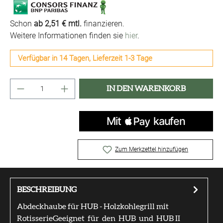
Schon
ab 2,51 € mtl.
finanzieren.
Weitere Informationen finden sie
hier
.
Verfügbar in 14 Tagen, Lieferzeit 1-3 Tage
Produkt Anzahl: Gib den gewünschten Wert ei
IN DEN WARENKORB
Zum Merkzettel hinzufügen
BESCHREIBUNG
Abdeckhaube für HUB - Holzkohlegrill mit
RotisserieGeeignet für den HUB und HUB II