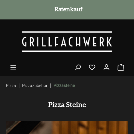
alt springen
Grillmeister Beratung
Ratenkauf
|
|
Pizza
Pizzazubehör
Pizzasteine
Pizza Steine