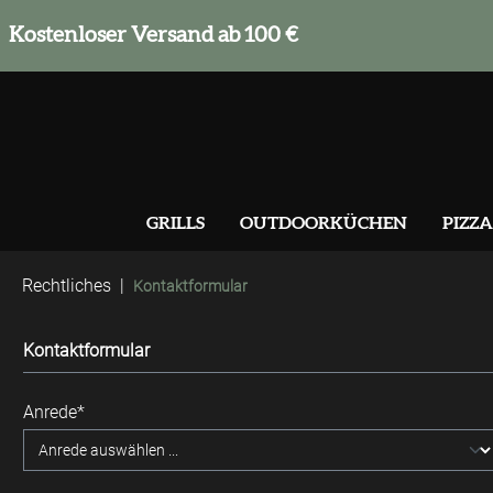
springen
Zur Hauptnavigation springen
Kostenloser Versand ab 100 €
GRILLS
OUTDOORKÜCHEN
PIZZA
Rechtliches
|
Kontaktformular
Kontaktformular
Anrede*