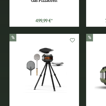
Gas Pizzaofen
499,99 €*
%
%