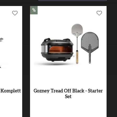
%
 Komplett
Gozney Tread Off Black - Starter
Set
Varianten ab
499,99 €*