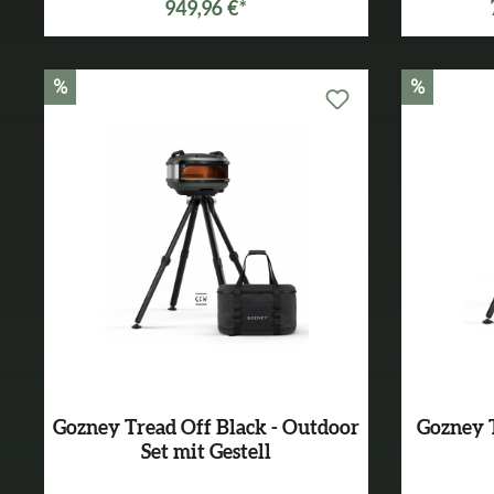
949,96 €*
%
%
Gozney Tread Off Black - Outdoor
Gozney T
Set mit Gestell
Varianten ab
499,99 €*