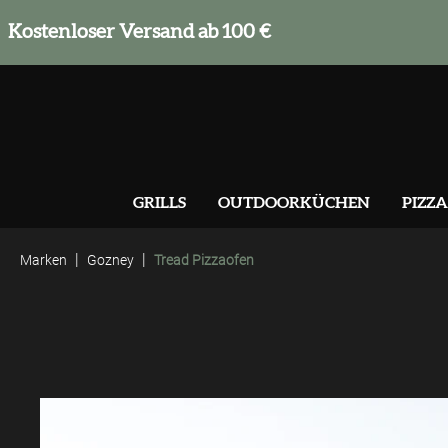
springen
Zur Hauptnavigation springen
Kostenloser Versand ab 100 €
GRILLS
OUTDOORKÜCHEN
PIZZA
|
|
Marken
Gozney
Tread Pizzaofen