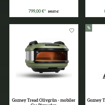
799,00 €*
849,97 €*
%
Gozney Tread Olivgrün - mobiler
Gozney T