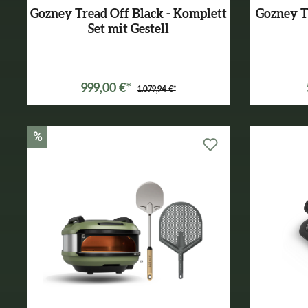
Gozney Tread Off Black - Komplett
Gozney T
Set mit Gestell
Varianten ab
499,99 €*
999,00 €*
1.079,94 €*
%