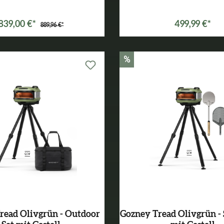
839,00 €*
499,99 €*
889,96 €*
%
read Olivgrün - Outdoor
Gozney Tread Olivgrün - 