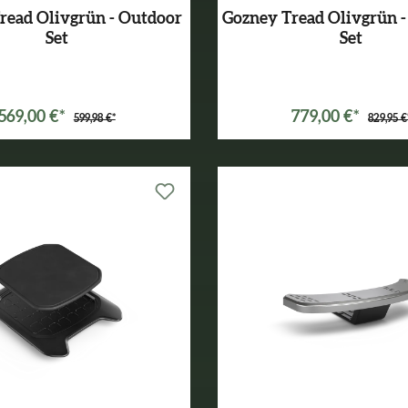
read Olivgrün - Outdoor
Gozney Tread Olivgrün -
Set
Set
Varianten ab
499,99 €*
Varianten ab
499,99 €*
569,00 €*
779,00 €*
599,98 €*
829,95 €