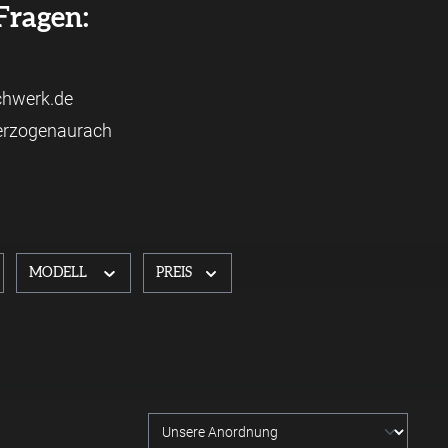
Fragen:
achwerk.de
Herzogenaurach
MODELL
PREIS