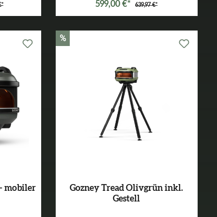
599,00 €*
€*
639,97 €*
%
- mobiler
Gozney Tread Olivgrün inkl.
Gestell
Varianten ab
499,99 €*