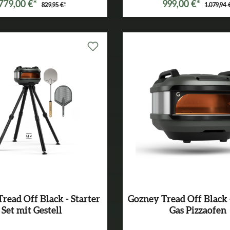
779,00 €*
999,00 €*
829,95 €*
1.079,94 
read Off Black - Starter
Gozney Tread Off Black 
Set mit Gestell
Gas Pizzaofen
Varianten ab
499,99 €*