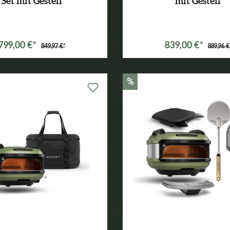
Set mit Gestell
mit Gestell
Varianten ab
499,99 €*
Varianten ab
499,99 €*
799,00 €*
839,00 €*
849,97 €*
889,96 €
%