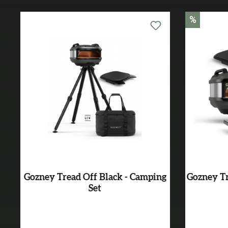
%
Gozney Tread Off Black - Camping
Gozney Tr
Set
Varianten ab
499,99 €*