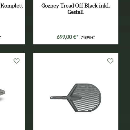
 Komplett
Gozney Tread Off Black inkl.
Gestell
Varianten ab
499,99 €*
699,00 €*
*
749,98 €*