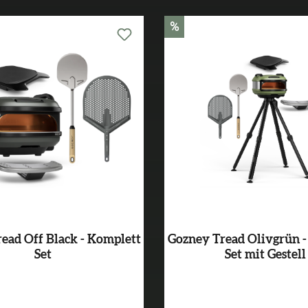
%
ead Off Black - Komplett
Gozney Tread Olivgrün -
Set
Set mit Gestell
Varianten ab
499,99 €*
Varianten ab
499,99 €*