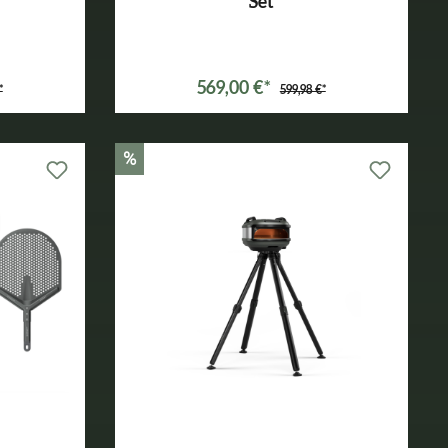
Set
Varianten ab
499,99 €*
569,00 €*
*
599,98 €*
%