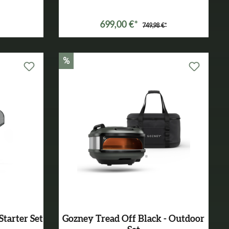
699,00 €*
749,98 €*
%
Starter Set
Gozney Tread Off Black - Outdoor