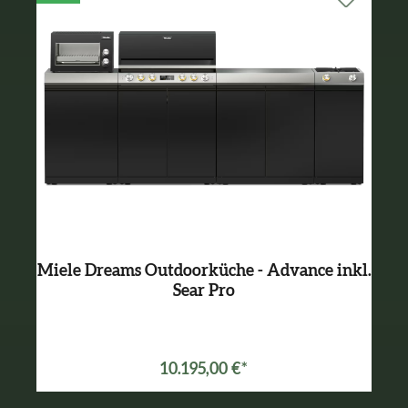
Miele Dreams Outdoorküche - Advance inkl.
Sear Pro
Varianten ab
8.196,00 €*
10.195,00 €*