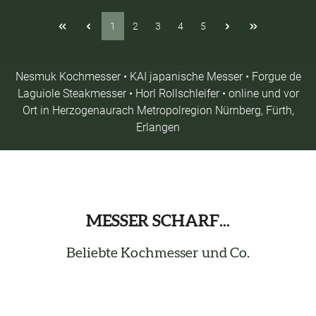
1
2
3
4
5
Nesmuk Kochmesser • KAI japanische Messer • Forgue de
Laguiole Steakmesser • Horl Rollschleifer • online und vor
Ort in Herzogenaurach Metropolregion Nürnberg, Fürth,
Erlangen
MESSER SCHARF...
Beliebte Kochmesser und Co.