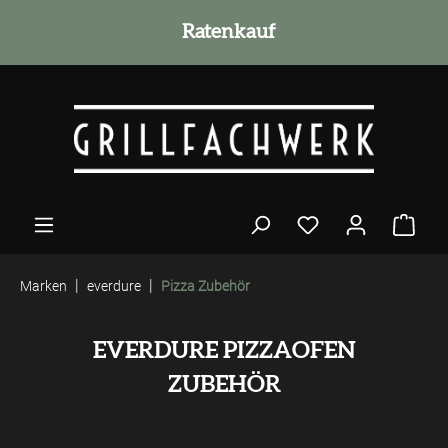
alt springen
Grillmeister Beratung
Ratenkauf
|
|
Marken
everdure
Pizza Zubehör
EVERDURE PIZZAOFEN
ZUBEHÖR