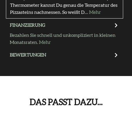
Thermometer kannst Du genau die Temperatur des
Pizzasteins nachmessen. So weißt D…
Mehr
FINANZIERUNG
Bezahlen Sie schnell und unkompliziert in kleinen
Monatsraten.
Mehr
BEWERTUNGEN
DAS PASST DAZU...
Produktgalerie überspringen
Das passt dazu...