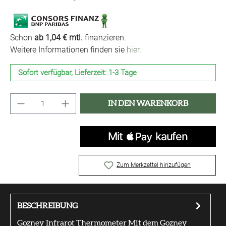
Schon
ab 1,04 € mtl.
finanzieren.
Weitere Informationen finden sie
hier
.
Sofort verfügbar, Lieferzeit: 1-3 Tage
Produkt Anzahl: Gib den gewünschten Wert ei
IN DEN WARENKORB
Zum Merkzettel hinzufügen
BESCHREIBUNG
Gozney Infrarot Thermometer Mit dem Gozney