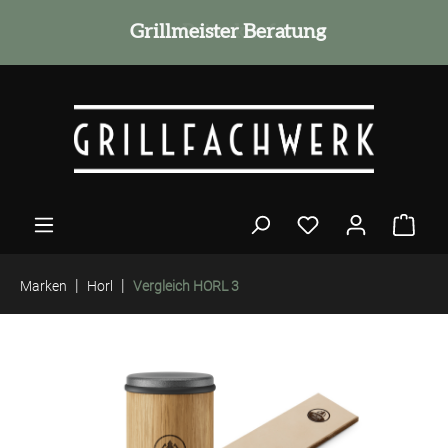
alt springen
Grillmeister Beratung
|
|
Marken
Horl
Vergleich HORL 3
Bildergalerie überspringen