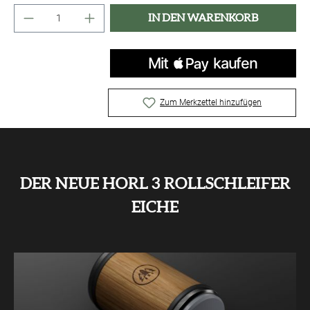
Produkt Anzahl: Gib den gewünschten Wert ei
IN DEN WARENKORB
Zum Merkzettel hinzufügen
DER NEUE HORL 3 ROLLSCHLEIFER
EICHE