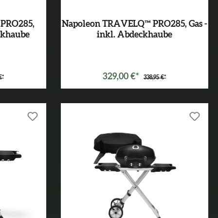
PRO285,
Napoleon TRAVELQ™ PRO285, Gas -
eckhaube
inkl. Abdeckhaube
*
Varianten ab
299,00 €*
329,00 €*
€*
338,95 €*