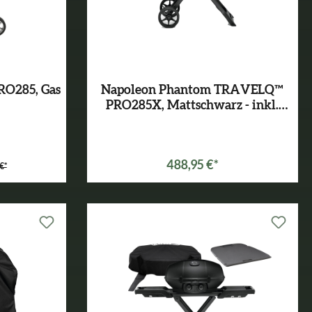
O285, Gas
Napoleon Phantom TRAVELQ™
PRO285X, Mattschwarz - inkl.
Abdeckhaube
*
Varianten ab
449,00 €*
488,95 €*
€*