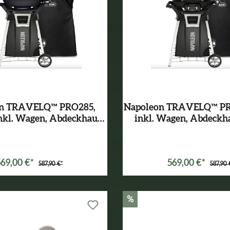
on TRAVELQ™ PRO285,
Napoleon TRAVELQ™ PRO
 inkl. Wagen, Abdeckhaube
inkl. Wagen, Abdeckh
und Gussplatte
Gussplatte
Varianten ab
299,00 €*
Varianten ab
299,00 €
569,00 €*
569,00 €*
587,90 €*
587,90 
%