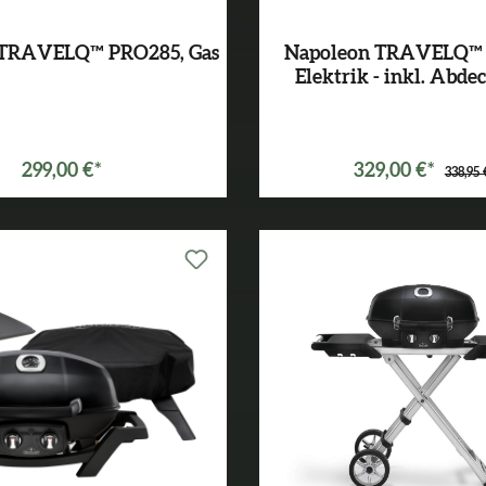
 TRAVELQ™ PRO285, Gas
Napoleon TRAVELQ™ 
Elektrik - inkl. Abd
Varianten ab
299,00 €
299,00 €*
329,00 €*
338,95 