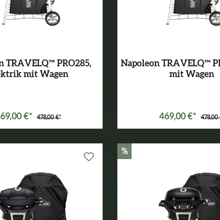
on TRAVELQ™ PRO285,
Napoleon TRAVELQ™ PR
ektrik mit Wagen
mit Wagen
Varianten ab
299,00 €*
Varianten ab
299,00 €
69,00 €*
469,00 €*
478,00 €*
478,00 
%