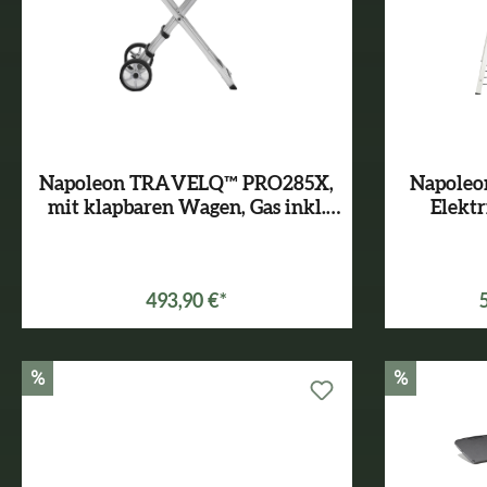
Napoleon TRAVELQ™ PRO285X,
Napole
mit klapbaren Wagen, Gas inkl.
Elektr
Abdeckhaube und Gussplatte
Varianten ab
399,00 €*
493,90 €*
%
%