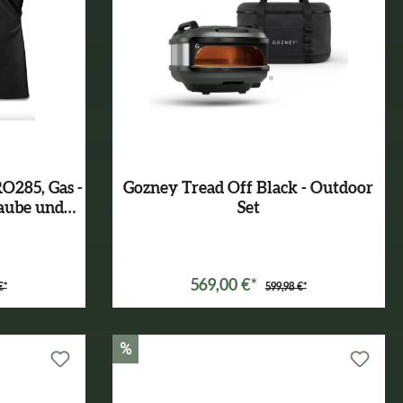
285, Gas -
Gozney Tread Off Black - Outdoor
aube und
Set
*
Varianten ab
499,99 €*
569,00 €*
€*
599,98 €*
%