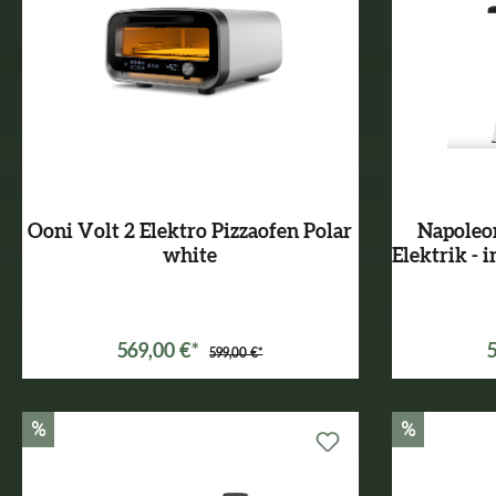
Ooni Volt 2 Elektro Pizzaofen Polar
Napole
white
Elektrik -
569,00 €*
599,00 €*
%
%