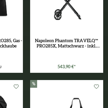
285, Gas -
Napoleon Phantom TRAVELQ™
eckhaube
PRO285X, Mattschwarz - inkl.
Abdeckhaube und Gussplatte
*
Varianten ab
449,00 €*
543,90 €*
€*
%