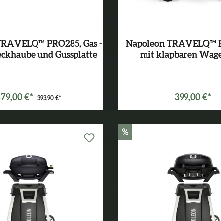
TRAVELQ™ PRO285, Gas -
Napoleon TRAVELQ™ 
eckhaube und Gussplatte
mit klapbaren Wage
Varianten ab
299,00 €*
379,00 €*
399,00 €*
393,90 €*
%