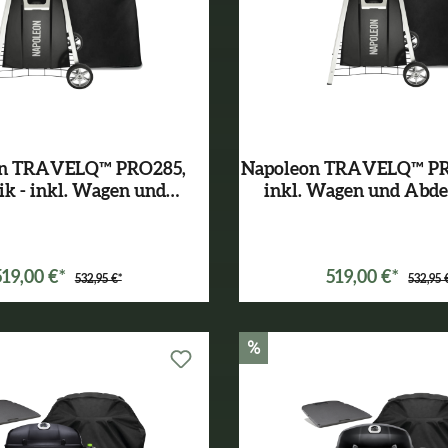
on TRAVELQ™ PRO285,
Napoleon TRAVELQ™ PRO
ik - inkl. Wagen und
inkl. Wagen und Abd
Abdeckhaube
Varianten ab
299,00 €*
Varianten ab
299,00 €
519,00 €*
519,00 €*
532,95 €*
532,95 
%