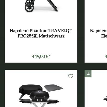
Napoleon Phantom TRAVELQ™
Napole
PRO285X, Mattschwarz
El
449,00 €*
4
%