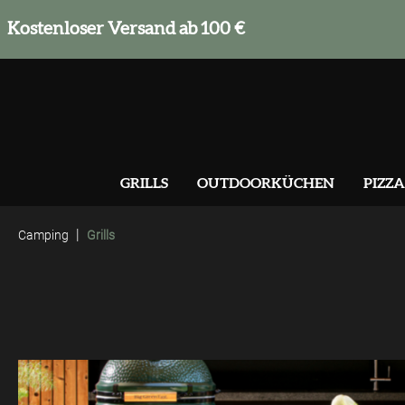
springen
Zur Hauptnavigation springen
Kostenloser Versand ab 100 €
GRILLS
OUTDOORKÜCHEN
PIZZA
|
Camping
Grills