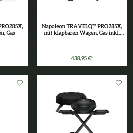
PRO285X,
Napoleon TRAVELQ™ PRO285X,
n, Gas
mit klapbaren Wagen, Gas inkl.
Abdeckhaube
Varianten ab
399,00 €*
438,95 €*