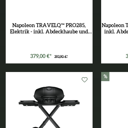
Napoleon TRAVELQ™ PRO285,
Napoleon 
Elektrik - inkl. Abdeckhaube und
inkl. Abd
Gussplatte
Varianten ab
299,00 €*
379,00 €*
393,90 €*
%