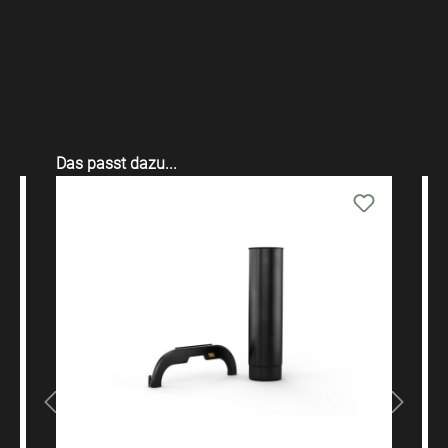
DAS PASST DAZU...
Produktgalerie überspringen
Das passt dazu...