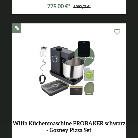
779,00 €*
1.092,97 €*
%
Wilfa Küchenmaschine PROBAKER schwarz
- Gozney Pizza Set