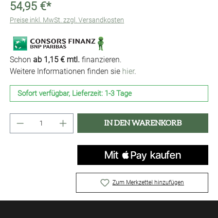
54,95 €*
Preise inkl. MwSt. zzgl. Versandkosten
Schon
ab 1,15 € mtl.
finanzieren.
Weitere Informationen finden sie
hier
.
Sofort verfügbar, Lieferzeit: 1-3 Tage
Produkt Anzahl: Gib den gewünschten Wert ei
IN DEN WARENKORB
Zum Merkzettel hinzufügen